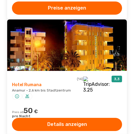
Preise anzeigen
(14)
3,3
Hotel Rumana
Anamur · 2,6 km bis Stadtzentrum
50
€
Preis ab
pro Nacht
Details anzeigen