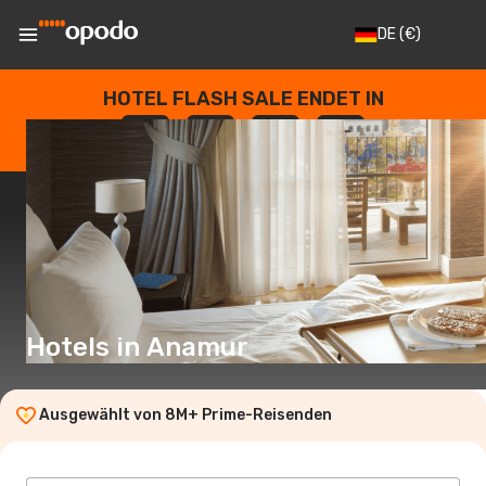
DE
(€)
HOTEL FLASH SALE ENDET IN
--
:
--
:
--
:
--
TAGE
STUNDEN
MINUTEN
SEKUNDEN
Hotels in Anamur
Ausgewählt von 8M+ Prime-Reisenden