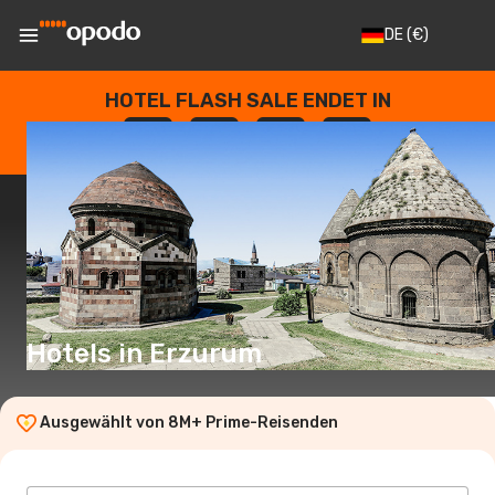
DE
(€)
HOTEL FLASH SALE ENDET IN
--
:
--
:
--
:
--
TAGE
STUNDEN
MINUTEN
SEKUNDEN
Hotels in Erzurum
Ausgewählt von 8M+ Prime-Reisenden