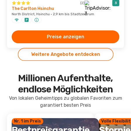
(2)
3
The Carlton Hsinchu
North District, Hsinchu · 2,9 km bis Stadtzentrum
Preise anzeigen
Weitere Angebote entdecken
Millionen Aufenthalte,
endlose Möglichkeiten
Von lokalen Geheimtipps zu globalen Favoriten zum
garantiert besten Preis
Nr. 1 im Preis
Volle Flexibili
Bestpreisgarantie
Storni