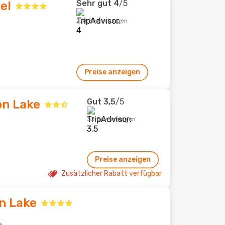
Sehr gut
4
/5
el
278 Bewertungen
Preise anzeigen
Gut
3,5
/5
on Lake
33 Bewertungen
Preise anzeigen
Zusätzlicher Rabatt verfügbar
n Lake