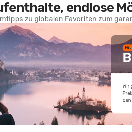
ufenthalte, endlose M
mtipps zu globalen Favoriten zum garan
Nr.
B
Wir 
Prei
den 