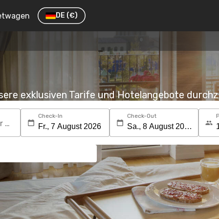
etwagen
DE
(€)
nsere exklusiven Tarife und Hotelangebote durc
Check-In
Check-Out
Suchen Sie nach einem Reiseziel oder Hotel