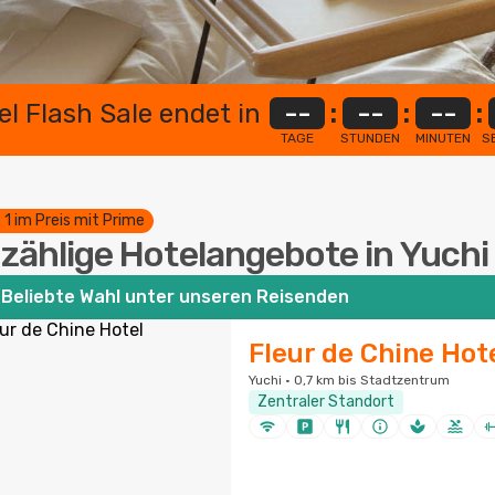
el Flash Sale endet in
--
:
--
:
--
:
TAGE
STUNDEN
MINUTEN
S
. 1 im Preis mit Prime
zählige Hotelangebote in Yuchi
Beliebte Wahl unter unseren Reisenden
Fleur de Chine Hot
Yuchi · 0,7 km bis Stadtzentrum
Zentraler Standort