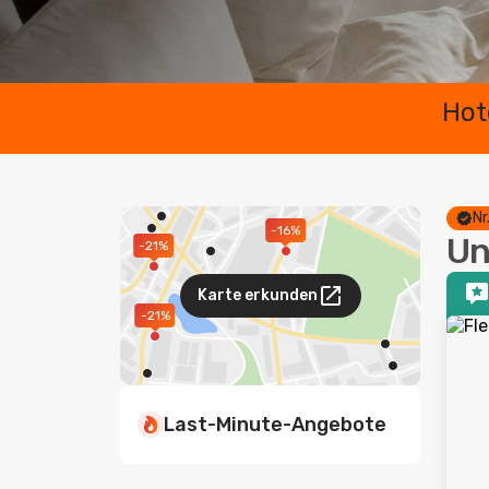
Hot
Nr
-16%
Un
-21%
Karte erkunden
-21%
Last-Minute-Angebote