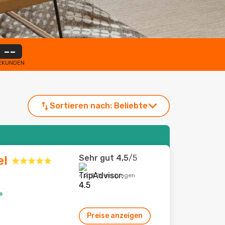
--
EKUNDEN
Sortieren nach:
Beliebte
Sehr gut
4,5
/5
el
4.218 Bewertungen
Preise anzeigen