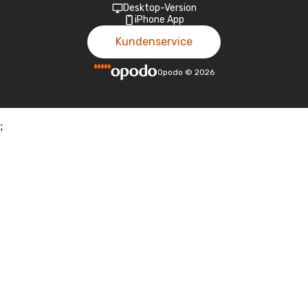
Desktop-Version
iPhone App
Kundenservice
Opodo
©
2026
;