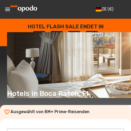
DE
(€)
HOTEL FLASH SALE ENDET IN
--
:
--
:
--
:
--
TAGE
STUNDEN
MINUTEN
SEKUNDEN
Hotels in Boca Raton, Fl
Ausgewählt von 8M+ Prime-Reisenden