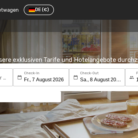
etwagen
DE
(€)
nsere exklusiven Tarife und Hotelangebote durc
Check-In
Check-Out
Suchen Sie nach einem Reiseziel oder Hotel