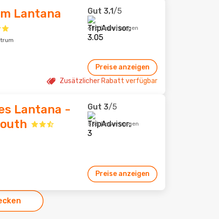
Gut
3,1
/5
am Lantana
653 Bewertungen
ntrum
Preise anzeigen
Zusätzlicher Rabatt verfügbar
Gut
3
/5
es Lantana -
South
538 Bewertungen
Preise anzeigen
ecken