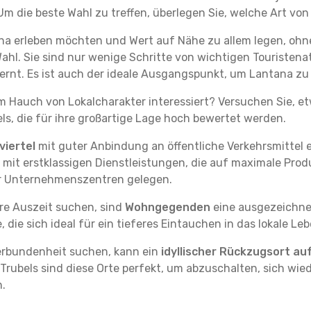
m die beste Wahl zu treffen, überlegen Sie, welche Art von
na erleben möchten und Wert auf Nähe zu allem legen, ohn
Wahl. Sie sind nur wenige Schritte von wichtigen Touristen
rnt. Es ist auch der ideale Ausgangspunkt, um Lantana zu
em Hauch von Lokalcharakter interessiert? Versuchen Sie, e
ls, die für ihre großartige Lage hoch bewertet werden.
iertel
mit guter Anbindung an öffentliche Verkehrsmittel e
it erstklassigen Dienstleistungen, die auf maximale Produk
er Unternehmenszentren gelegen.
re Auszeit suchen, sind
Wohngegenden
eine ausgezeichnet
ie sich ideal für ein tieferes Eintauchen in das lokale Le
erbundenheit suchen, kann ein
idyllischer Rückzugsort au
 Trubels sind diese Orte perfekt, um abzuschalten, sich wie
.