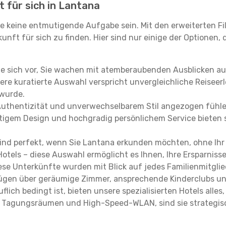
t für sich in Lantana
e keine entmutigende Aufgabe sein. Mit den erweiterten Fi
kunft für sich zu finden. Hier sind nur einige der Optionen,
ie sich vor, Sie wachen mit atemberaubenden Ausblicken a
re kuratierte Auswahl verspricht unvergleichliche Reiseerle
 wurde.
Authentizität und unverwechselbarem Stil angezogen fühle
rtigem Design und hochgradig persönlichem Service bieten s
ind perfekt, wenn Sie Lantana erkunden möchten, ohne Ih
Hotels – diese Auswahl ermöglicht es Ihnen, Ihre Ersparnis
se Unterkünfte wurden mit Blick auf jedes Familienmitglied
rfügen über geräumige Zimmer, ansprechende Kinderclubs und
flich bedingt ist, bieten unsere spezialisierten Hotels alle
t Tagungsräumen und High-Speed-WLAN, sind sie strategisc