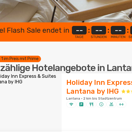
el Flash Sale endet in
--
:
--
:
--
:
TAGE
STUNDEN
MINUTEN
S
. 1 im Preis mit Prime
zählige Hotelangebote in Lant
Holiday Inn Expres
Lantana by IHG
Lantana · 2 km bis Stadtzentrum