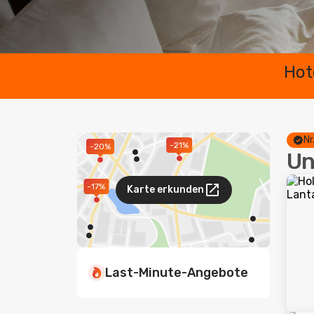
Hot
Nr
-21%
-20%
Un
-17%
Karte erkunden
Last-Minute-Angebote