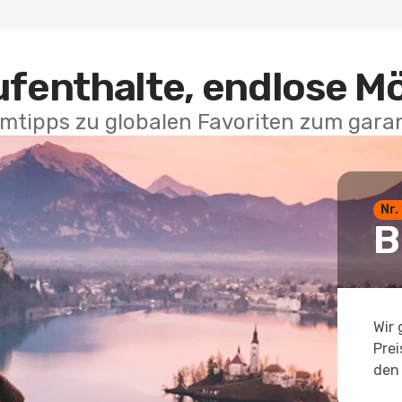
ufenthalte, endlose M
mtipps zu globalen Favoriten zum garan
Nr.
B
Wir 
Prei
den 