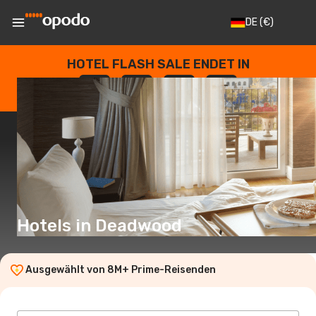
DE
(€)
HOTEL FLASH SALE ENDET IN
--
:
--
:
--
:
--
TAGE
STUNDEN
MINUTEN
SEKUNDEN
Hotels in Deadwood
Ausgewählt von 8M+ Prime-Reisenden