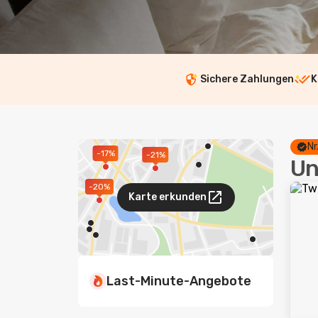
Sichere Zahlungen
K
Nr
-17%
-21%
Un
-20%
Karte erkunden
Last-Minute-Angebote