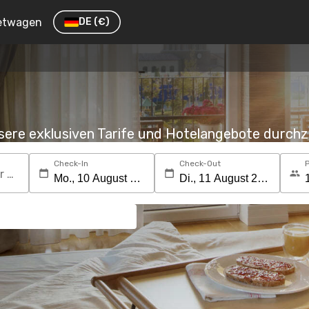
etwagen
DE
(€)
nsere exklusiven Tarife und Hotelangebote durc
Check-In
Check-Out
Suchen Sie nach einem Reiseziel oder Hotel