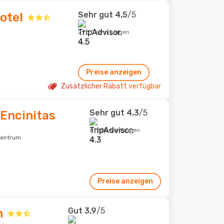
Sehr gut
4,5
/5
otel
296 Bewertungen
Preise anzeigen
Zusätzlicher Rabatt verfügbar
Sehr gut
4,3
/5
 Encinitas
619 Bewertungen
tzentrum
Preise anzeigen
Gut
3,9
/5
n