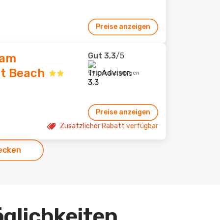
Preise anzeigen
Gut
3,3
/5
ham
ht Beach
999 Bewertungen
Preise anzeigen
Zusätzlicher Rabatt verfügbar
ecken
öglichkeiten