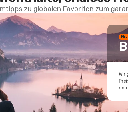
mtipps zu globalen Favoriten zum garan
Nr.
B
Wir 
Prei
den 