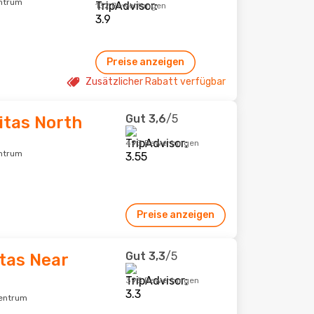
entrum
132 Bewertungen
Preise anzeigen
Zusätzlicher Rabatt verfügbar
Gut
3,6
/5
itas North
493 Bewertungen
entrum
Preise anzeigen
Gut
3,3
/5
tas Near
395 Bewertungen
zentrum