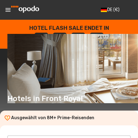
DE
(€)
HOTEL FLASH SALE ENDET IN
--
:
--
:
--
:
--
TAGE
STUNDEN
MINUTEN
SEKUNDEN
Hotels in Front Royal
Ausgewählt von 8M+ Prime-Reisenden