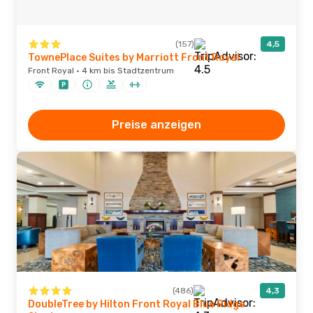
(157)
4,5
TownePlace Suites by Marriott Front Royal
Front Royal · 4 km bis Stadtzentrum
Preise anzeigen
(486)
4,3
DoubleTree by Hilton Front Royal Blue Ridge