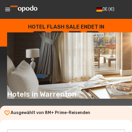
DE
(€)
HOTEL FLASH SALE ENDET IN
--
:
--
:
--
:
--
TAGE
STUNDEN
MINUTEN
SEKUNDEN
Hotels in Warrenton
Ausgewählt von 8M+ Prime-Reisenden