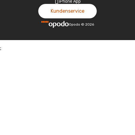
iPhone App
Kundenservice
Opodo
©
2026
;