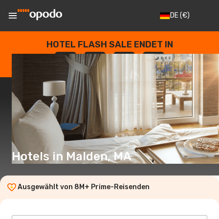
DE
(€)
HOTEL FLASH SALE ENDET IN
--
:
--
:
--
:
--
TAGE
STUNDEN
MINUTEN
SEKUNDEN
Hotels in Malden, MA
Ausgewählt von 8M+ Prime-Reisenden