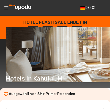
DE
(€)
HOTEL FLASH SALE ENDET IN
--
:
--
:
--
:
--
TAGE
STUNDEN
MINUTEN
SEKUNDEN
Hotels in Kahului, HI
Ausgewählt von 8M+ Prime-Reisenden