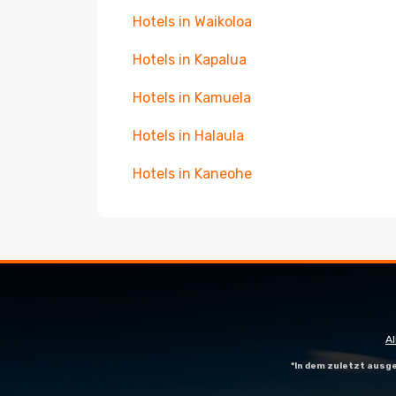
Hotels in Waikoloa
Hotels in Kapalua
Hotels in Kamuela
Hotels in Halaula
Hotels in Kaneohe
A
*In dem zuletzt aus