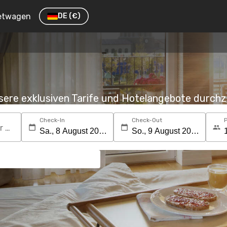
etwagen
DE
(€)
nsere exklusiven Tarife und Hotelangebote durc
Check-In
Check-Out
Suchen Sie nach einem Reiseziel oder Hotel