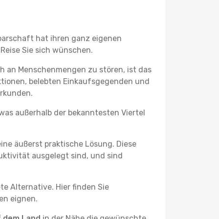
hbarschaft hat ihren ganz eigenen
 Reise Sie sich wünschen.
ich an Menschenmengen zu stören, ist das
raktionen, belebten Einkaufsgegenden und
erkunden.
twas außerhalb der bekanntesten Viertel
ine äußerst praktische Lösung. Diese
tivität ausgelegt sind, und sind
e Alternative. Hier finden Sie
ben eignen.
f dem Land
in der Nähe die gewünschte