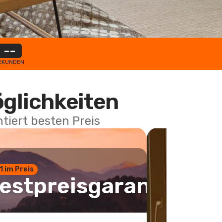
--
EKUNDEN
öglichkeiten
tiert besten Preis
 1 im Preis
estpreisgarantie