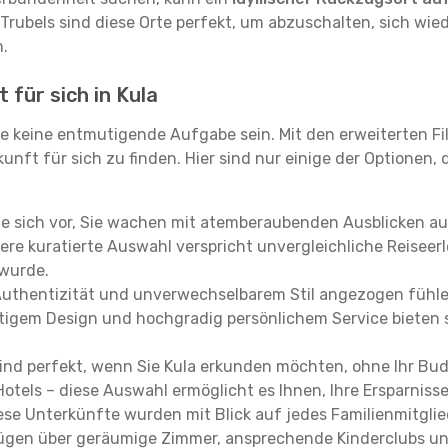
 Trubels sind diese Orte perfekt, um abzuschalten, sich wie
.
 für sich in Kula
e keine entmutigende Aufgabe sein. Mit den erweiterten Fi
kunft für sich zu finden. Hier sind nur einige der Optionen,
ie sich vor, Sie wachen mit atemberaubenden Ausblicken a
re kuratierte Auswahl verspricht unvergleichliche Reiseerle
 wurde.
Authentizität und unverwechselbarem Stil angezogen fühle
rtigem Design und hochgradig persönlichem Service bieten s
ind perfekt, wenn Sie Kula erkunden möchten, ohne Ihr Bu
Hotels – diese Auswahl ermöglicht es Ihnen, Ihre Ersparnis
se Unterkünfte wurden mit Blick auf jedes Familienmitglied
rfügen über geräumige Zimmer, ansprechende Kinderclubs und