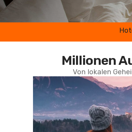
Hot
Millionen A
Von lokalen Gehei