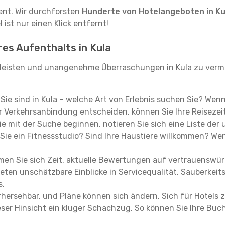
tent. Wir durchforsten
Hunderte von Hotelangeboten in Ku
ist nur einen Klick entfernt!
res Aufenthalts in Kula
leisten und unangenehme Überraschungen in Kula zu verme
, Sie sind in Kula – welche Art von Erlebnis suchen Sie? Wen
 Verkehrsanbindung entscheiden, können Sie Ihre Reisezeit
e mit der Suche beginnen, notieren Sie sich eine Liste der
Sie ein Fitnessstudio? Sind Ihre Haustiere willkommen? Wenn
en Sie sich Zeit, aktuelle Bewertungen auf vertrauenswürd
ieten unschätzbare Einblicke in Servicequalität, Sauberke
s.
hersehbar, und Pläne können sich ändern. Sich für Hotels z
 dieser Hinsicht ein kluger Schachzug. So können Sie Ihre