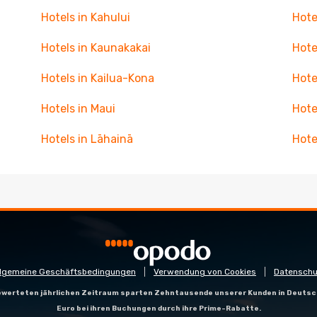
Hotels in Kahului
Hote
Hotels in Kaunakakai
Hote
Hotels in Kailua-Kona
Hote
Hotels in Maui
Hote
Hotels in Lāhainā
Hote
llgemeine Geschäftsbedingungen
Verwendung von Cookies
Datenschu
gewerteten jährlichen Zeitraum sparten Zehntausende unserer Kunden in Deutsc
Euro bei ihren Buchungen durch ihre Prime-Rabatte.