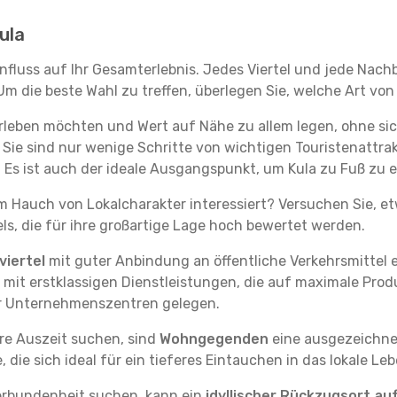
Kula
influss auf Ihr Gesamterlebnis. Jedes Viertel und jede Nac
m die beste Wahl zu treffen, überlegen Sie, welche Art von
erleben möchten und Wert auf Nähe zu allem legen, ohne s
. Sie sind nur wenige Schritte von wichtigen Touristenatt
Es ist auch der ideale Ausgangspunkt, um Kula zu Fuß zu 
em Hauch von Lokalcharakter interessiert? Versuchen Sie, e
ls, die für ihre großartige Lage hoch bewertet werden.
iertel
mit guter Anbindung an öffentliche Verkehrsmittel e
it erstklassigen Dienstleistungen, die auf maximale Produk
er Unternehmenszentren gelegen.
re Auszeit suchen, sind
Wohngegenden
eine ausgezeichnet
ie sich ideal für ein tieferes Eintauchen in das lokale Le
erbundenheit suchen, kann ein
idyllischer Rückzugsort au