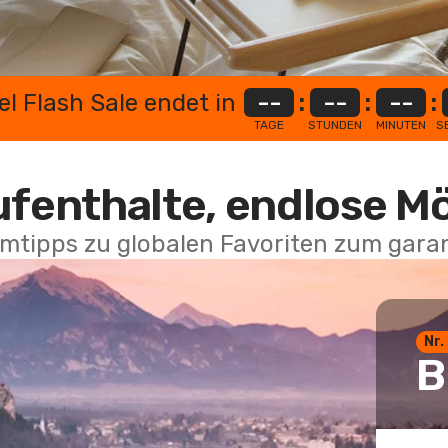
el Flash Sale endet in
--
:
--
:
--
:
TAGE
STUNDEN
MINUTEN
S
ufenthalte, endlose M
mtipps zu globalen Favoriten zum garan
Nr.
B