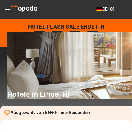
DE
(€)
HOTEL FLASH SALE ENDET IN
--
:
--
:
--
:
--
TAGE
STUNDEN
MINUTEN
SEKUNDEN
Hotels in Lihue, HI
Ausgewählt von 8M+ Prime-Reisenden