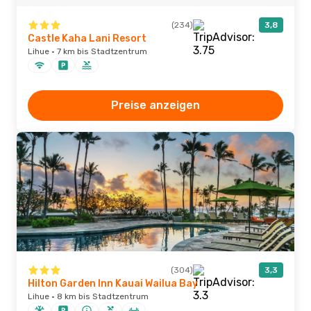
(234)
3,8
Castle Kaha Lani Resort
Lihue · 7 km bis Stadtzentrum
Preise anzeigen
(304)
3,3
Hilton Garden Inn Kauai Wailua Bay
Lihue · 8 km bis Stadtzentrum