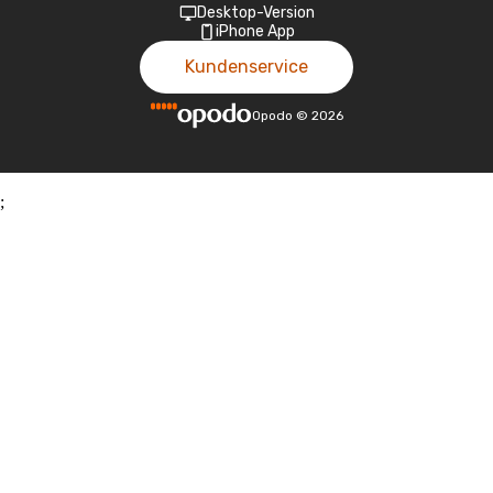
Desktop-Version
iPhone App
Kundenservice
Opodo
©
2026
;