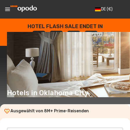
DE
(€)
HOTEL FLASH SALE ENDET IN
--
:
--
:
--
:
--
TAGE
STUNDEN
MINUTEN
SEKUNDEN
Hotels in Oklahoma City
Ausgewählt von 8M+ Prime-Reisenden