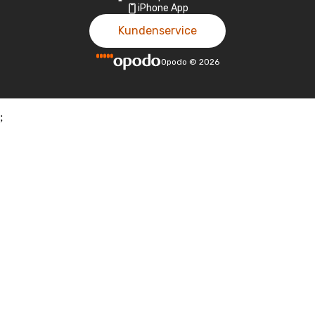
iPhone App
Kundenservice
Opodo
©
2026
;