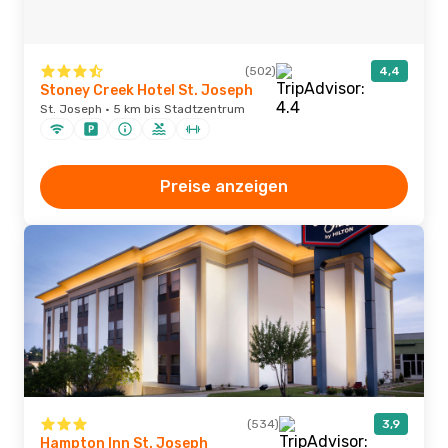
(502)
4,4
Stoney Creek Hotel St. Joseph
St. Joseph · 5 km bis Stadtzentrum
Preise anzeigen
(534)
3,9
Hampton Inn St. Joseph