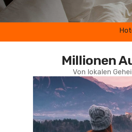
Hot
Millionen A
Von lokalen Gehei