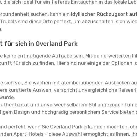
ie sich ideal für ein tieferes Eintauchen in das lokale Le
erbundenheit suchen, kann ein
idyllischer Rückzugsort au
 Trubels sind diese Orte perfekt, um abzuschalten, sich wie
.
 für sich in Overland Park
e keine entmutigende Aufgabe sein. Mit den erweiterten Fi
kunft für sich zu finden. Hier sind nur einige der Optionen,
ie sich vor, Sie wachen mit atemberaubenden Ausblicken a
re kuratierte Auswahl verspricht unvergleichliche Reiseerle
 wurde.
Authentizität und unverwechselbarem Stil angezogen fühle
rtigem Design und hochgradig persönlichem Service bieten s
ind perfekt, wenn Sie Overland Park erkunden möchten, oh
enden Apart-Hotels – diese Auswahl ermöglicht es Ihnen, Ih