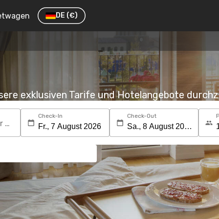
etwagen
DE
(€)
nsere exklusiven Tarife und Hotelangebote durc
Check-In
Check-Out
Suchen Sie nach einem Reiseziel oder Hotel