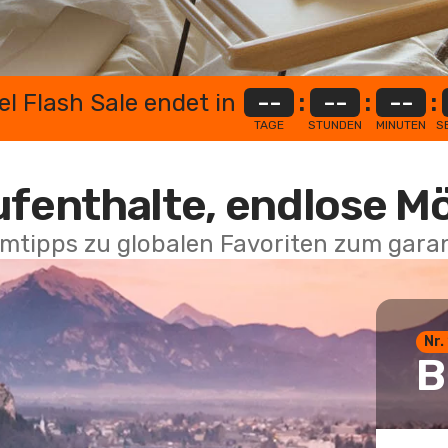
el Flash Sale endet in
--
:
--
:
--
:
TAGE
STUNDEN
MINUTEN
S
ufenthalte, endlose M
mtipps zu globalen Favoriten zum garan
Nr.
B