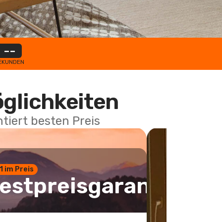
--
EKUNDEN
öglichkeiten
tiert besten Preis
 1 im Preis
estpreisgarantie