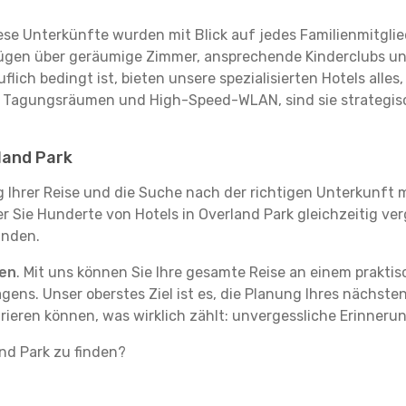
se Unterkünfte wurden mit Blick auf jedes Familienmitglied
rfügen über geräumige Zimmer, ansprechende Kinderclubs und
flich bedingt ist, bieten unsere spezialisierten Hotels alle
t Tagungsräumen und High-Speed-WLAN, sind sie strategisc
land Park
g Ihrer Reise und die Suche nach der richtigen Unterkunft m
der Sie Hunderte von Hotels in Overland Park gleichzeitig ve
inden.
ten
. Mit uns können Sie Ihre gesamte Reise an einem prakti
agens. Unser oberstes Ziel ist es, die Planung Ihres nächst
rieren können, was wirklich zählt: unvergessliche Erinneru
and Park zu finden?