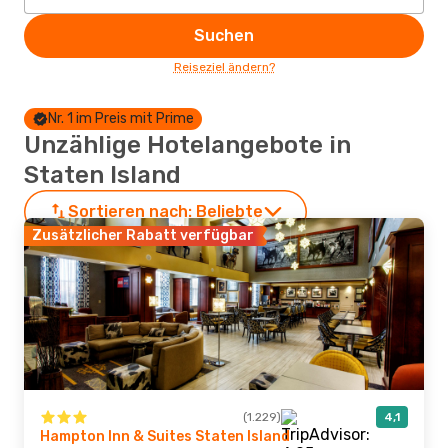
Suchen
Reiseziel ändern?
Nr. 1 im Preis mit Prime
Unzählige Hotelangebote in
Staten Island
Sortieren nach:
Beliebte
Zusätzlicher Rabatt verfügbar
(1.229)
4,1
Hampton Inn & Suites Staten Island