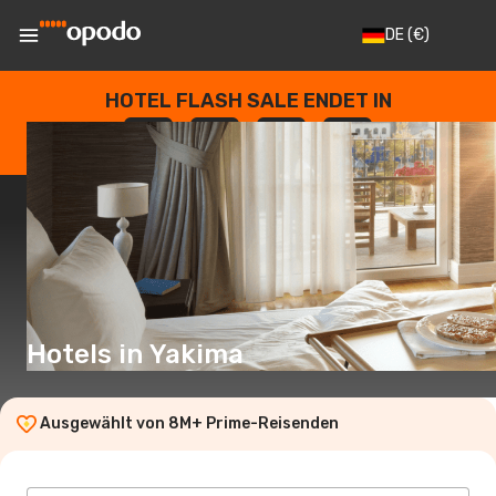
DE
(€)
HOTEL FLASH SALE ENDET IN
--
:
--
:
--
:
--
TAGE
STUNDEN
MINUTEN
SEKUNDEN
Hotels in Yakima
Ausgewählt von 8M+ Prime-Reisenden