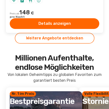
148
€
Preis ab
pro Nacht
Details anzeigen
Weitere Angebote entdecken
Millionen Aufenthalte,
endlose Möglichkeiten
Von lokalen Geheimtipps zu globalen Favoriten zum
garantiert besten Preis
Nr. 1 im Preis
Volle Flexibili
Bestpreisgarantie
Storni