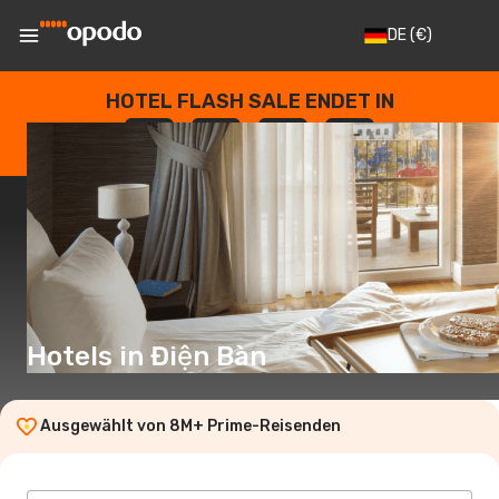
DE
(€)
HOTEL FLASH SALE ENDET IN
--
:
--
:
--
:
--
TAGE
STUNDEN
MINUTEN
SEKUNDEN
Hotels in Điện Bàn
Ausgewählt von 8M+ Prime-Reisenden