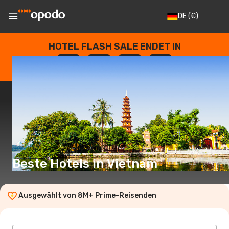
DE
(€)
HOTEL FLASH SALE ENDET IN
--
:
--
:
--
:
--
TAGE
STUNDEN
MINUTEN
SEKUNDEN
Beste Hotels in Vietnam
Ausgewählt von 8M+ Prime-Reisenden