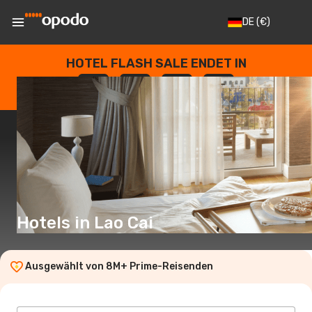
DE
(€)
HOTEL FLASH SALE ENDET IN
--
:
--
:
--
:
--
TAGE
STUNDEN
MINUTEN
SEKUNDEN
Hotels in Lao Cai
Ausgewählt von 8M+ Prime-Reisenden