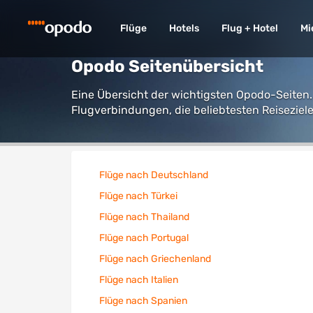
Flüge
Hotels
Flug + Hotel
Mi
Opodo Seitenübersicht
Eine Übersicht der wichtigsten Opodo-Seiten.
Flugverbindungen, die beliebtesten Reiseziele
Flüge nach Deutschland
Flüge nach Türkei
Flüge nach Thailand
Flüge nach Portugal
Flüge nach Griechenland
Flüge nach Italien
Flüge nach Spanien