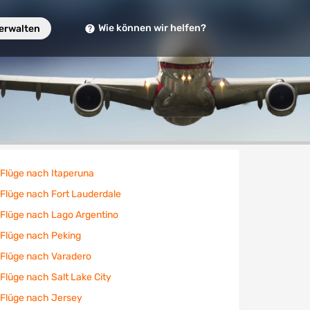
Wie können wir helfen?
verwalten
Flüge nach Itaperuna
Flüge nach Fort Lauderdale
Flüge nach Lago Argentino
Flüge nach Peking
Flüge nach Varadero
Flüge nach Salt Lake City
Flüge nach Jersey