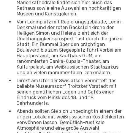
Marienkathedrale findet sich hier auch das
Rathaus sowie eine Auswahl an hochkarätigen
Museen und Kunstgalerien.
Vom Leninplatz mit Regierungsgebäude, Lenin-
Denkmal und der roten Backsteinkirche der
Heiligen Simon und Helena zieht sich der
Unabhängigkeitsprospekt fast durch die ganze
Stadt. Ein Bummel über den prächtigen
Boulevard bis zum Siegesplatz führt vorbei am
Hauptpostamt, am Kaufhaus GUM, am
renommierten Janka-Kupala-Theater, am
Kulturpalast, am Weißrussischen Staatszirkus
und an vielen monumentalen Denkmälern.
Direkt am Ufer der Swislatsch vermittelt das
beliebte Museumsdorf Troitzker Vorstadt mit
seinen gemütlichen Läden und Cafés einen
Eindruck vom Minsk des 18. und 19.
Jahrhunderts.
Abends sollten Sie sich unbedingt in einem der
urigen Lokale mit weißrussischen Köstlichkeiten
verwöhnen lassen. Gemütlich-rustikale
Atmosphäre und eine große Auswahl