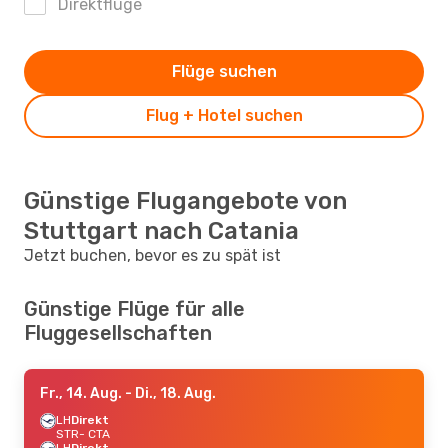
Direktflüge
Flüge suchen
Flug + Hotel suchen
Günstige Flugangebote von
Stuttgart nach Catania
Jetzt buchen, bevor es zu spät ist
Günstige Flüge für alle
Fluggesellschaften
Fr., 14. Aug.
- Di., 18. Aug.
LH
Direkt
STR
- CTA
LH
Direkt