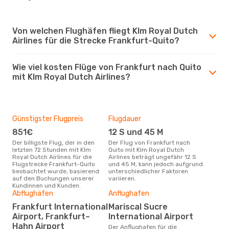
Von welchen Flughäfen fliegt Klm Royal Dutch
Airlines für die Strecke Frankfurt-Quito?
Wie viel kosten Flüge von Frankfurt nach Quito
mit Klm Royal Dutch Airlines?
Günstigster Flugpreis
Flugdauer
851€
12 S und 45 M
Der billigste Flug, der in den
Der Flug von Frankfurt nach
letzten 72 Stunden mit Klm
Quito mit Klm Royal Dutch
Royal Dutch Airlines für die
Airlines beträgt ungefähr 12 S
Flugstrecke Frankfurt-Quito
und 45 M, kann jedoch aufgrund
beobachtet wurde, basierend
unterschiedlicher Faktoren
auf den Buchungen unserer
variieren.
Kundinnen und Kunden.
Abflughäfen
Anflughafen
Frankfurt International
Mariscal Sucre
Airport, Frankfurt–
International Airport
Hahn Airport
Der Anflughafen für die