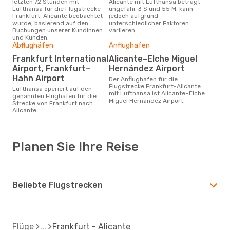
letzten 72 Stunden mit
Alicante mit Lufthansa beträgt
Lufthansa für die Flugstrecke
ungefähr 3 S und 55 M, kann
Frankfurt-Alicante beobachtet
jedoch aufgrund
wurde, basierend auf den
unterschiedlicher Faktoren
Buchungen unserer Kundinnen
variieren.
und Kunden.
Abflughäfen
Anflughafen
Frankfurt International
Alicante–Elche Miguel
Airport, Frankfurt–
Hernández Airport
Hahn Airport
Der Anflughafen für die
Flugstrecke Frankfurt-Alicante
Lufthansa operiert auf den
mit Lufthansa ist Alicante–Elche
genannten Flughäfen für die
Miguel Hernández Airport.
Strecke von Frankfurt nach
Alicante
Planen Sie Ihre Reise
Beliebte Flugstrecken
Flüge
Frankfurt - Alicante