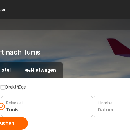
gen
t nach Tunis
Hotel
Mietwagen
p
Direktflüge
Reiseziel
Hinreise
Datum
suchen