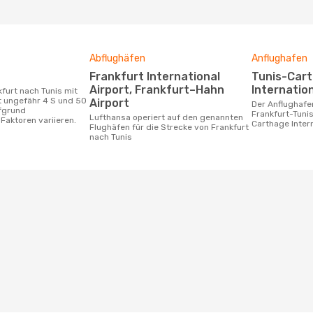
Abflughäfen
Anflughafen
Frankfurt International
Tunis-Carthage
Airport, Frankfurt–Hahn
Internation
t ungefähr 4 S und 50
Airport
Der Anflughafen für die Flugstrecke
ufgrund
Frankfurt-Tunis
Lufthansa operiert auf den genannten
Faktoren variieren.
Carthage Intern
Flughäfen für die Strecke von Frankfurt
nach Tunis