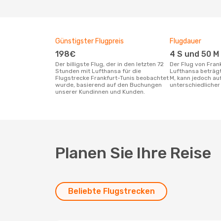
Günstigster Flugpreis
Flugdauer
198€
4 S und 50 M
Der billigste Flug, der in den letzten 72
Der Flug von Frankfurt nach Tunis mit
Stunden mit Lufthansa für die
Lufthansa beträg
Flugstrecke Frankfurt-Tunis beobachtet
M, kann jedoch a
wurde, basierend auf den Buchungen
unterschiedlicher 
unserer Kundinnen und Kunden.
Planen Sie Ihre Reise
Beliebte Flugstrecken