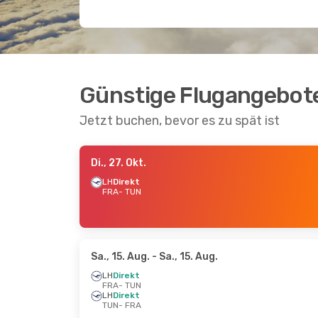
Günstige Flugangebote
Jetzt buchen, bevor es zu spät ist
Di., 27. Okt.
LH
Direkt
FRA
- TUN
Sa., 15. Aug.
- Sa., 15. Aug.
LH
Direkt
FRA
- TUN
LH
Direkt
TUN
- FRA