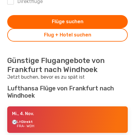
Direktflüge
Flüge suchen
Flug + Hotel suchen
Günstige Flugangebote von
Frankfurt nach Windhoek
Jetzt buchen, bevor es zu spät ist
Lufthansa Flüge von Frankfurt nach
Windhoek
Mi., 4. Nov.
LH
Direkt
FRA
- WDH