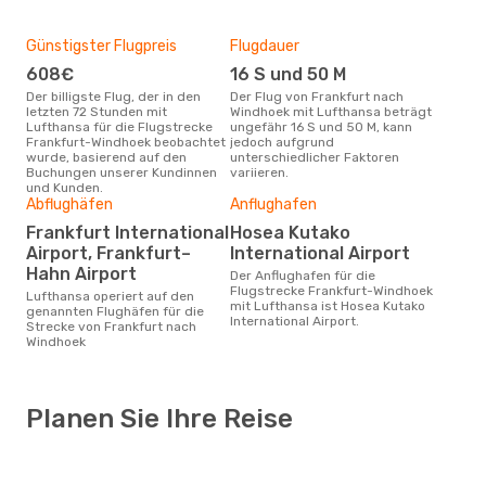
Günstigster Flugpreis
Flugdauer
608€
16 S und 50 M
Der billigste Flug, der in den
Der Flug von Frankfurt nach
letzten 72 Stunden mit
Windhoek mit Lufthansa beträgt
Lufthansa für die Flugstrecke
ungefähr 16 S und 50 M, kann
Frankfurt-Windhoek beobachtet
jedoch aufgrund
wurde, basierend auf den
unterschiedlicher Faktoren
Buchungen unserer Kundinnen
variieren.
und Kunden.
Abflughäfen
Anflughafen
Frankfurt International
Hosea Kutako
Airport, Frankfurt–
International Airport
Hahn Airport
Der Anflughafen für die
Flugstrecke Frankfurt-Windhoek
Lufthansa operiert auf den
mit Lufthansa ist Hosea Kutako
genannten Flughäfen für die
International Airport.
Strecke von Frankfurt nach
Windhoek
Planen Sie Ihre Reise