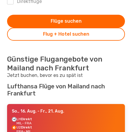
Direktflüge
Flüge suchen
Flug + Hotel suchen
Günstige Flugangebote von
Mailand nach Frankfurt
Jetzt buchen, bevor es zu spät ist
Lufthansa Flüge von Mailand nach
Frankfurt
So., 16. Aug.
- Fr., 21. Aug.
LH
Direkt
MIL
- FRA
U2
Direkt
FRA
- MIL