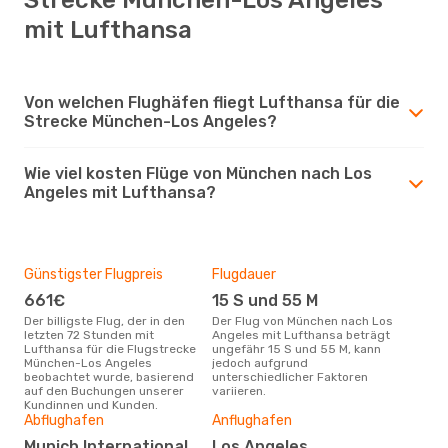
mit Lufthansa
Von welchen Flughäfen fliegt Lufthansa für die
Strecke München-Los Angeles?
Wie viel kosten Flüge von München nach Los
Angeles mit Lufthansa?
Günstigster Flugpreis
Flugdauer
661€
15 S und 55 M
Der billigste Flug, der in den
Der Flug von München nach Los
letzten 72 Stunden mit
Angeles mit Lufthansa beträgt
Lufthansa für die Flugstrecke
ungefähr 15 S und 55 M, kann
München-Los Angeles
jedoch aufgrund
beobachtet wurde, basierend
unterschiedlicher Faktoren
auf den Buchungen unserer
variieren.
Kundinnen und Kunden.
Abflughafen
Anflughafen
Munich International
Los Angeles