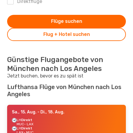
Direktflüge
Flüge suchen
Flug + Hotel suchen
Günstige Flugangebote von
München nach Los Angeles
Jetzt buchen, bevor es zu spät ist
Lufthansa Flüge von München nach Los
Angeles
Sa., 15. Aug.
- Di., 18. Aug.
LH
Direkt
MUC
- LAX
LH
Direkt
LAX
- MUC