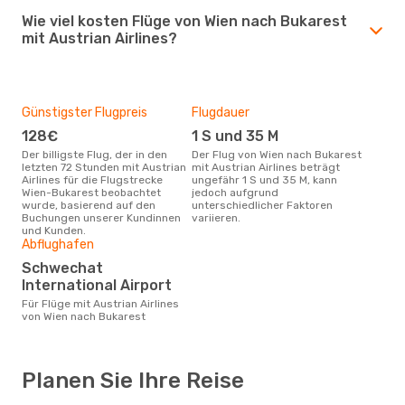
Wie viel kosten Flüge von Wien nach Bukarest
mit Austrian Airlines?
Günstigster Flugpreis
Flugdauer
128€
1 S und 35 M
Der billigste Flug, der in den
Der Flug von Wien nach Bukarest
letzten 72 Stunden mit Austrian
mit Austrian Airlines beträgt
Airlines für die Flugstrecke
ungefähr 1 S und 35 M, kann
Wien-Bukarest beobachtet
jedoch aufgrund
wurde, basierend auf den
unterschiedlicher Faktoren
Buchungen unserer Kundinnen
variieren.
und Kunden.
Abflughafen
Schwechat
International Airport
Für Flüge mit Austrian Airlines
von Wien nach Bukarest
Planen Sie Ihre Reise