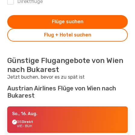
Direktflüge
Flüge suchen
Flug + Hotel suchen
Günstige Flugangebote von Wien
nach Bukarest
Jetzt buchen, bevor es zu spät ist
Austrian Airlines Flüge von Wien nach
Bukarest
So., 16. Aug.
OS
Direkt
VIE
- BUH