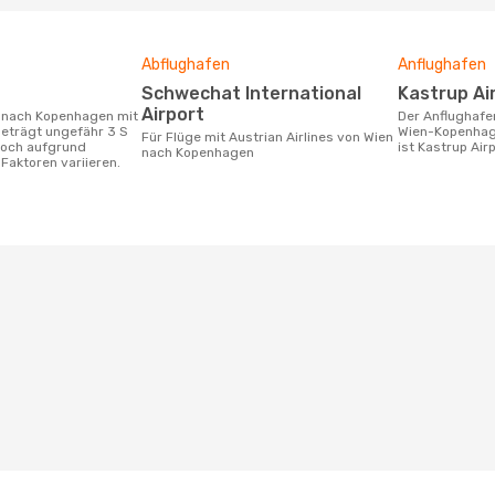
Abflughafen
Anflughafen
Schwechat International
Kastrup Ai
Airport
Der Anflughafen für die Flugstrecke
 beträgt ungefähr 3 S
Wien-Kopenhage
Für Flüge mit Austrian Airlines von Wien
doch aufgrund
ist Kastrup Airp
nach Kopenhagen
Faktoren variieren.