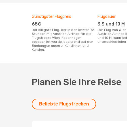
Günstigster Flugpreis
Flugdauer
65€
3 S und 10 M
Der billigste Flug, der in den letzten 72
Der Flug von Wien nach Kopenhagen mit
Stunden mit Austrian Airlines für die
Austrian Airlines
Flugstrecke Wien-Kopenhagen
und 10 M, kann je
beobachtet wurde, basierend auf den
unterschiedlicher 
Buchungen unserer Kundinnen und
Kunden.
Planen Sie Ihre Reise
Beliebte Flugstrecken