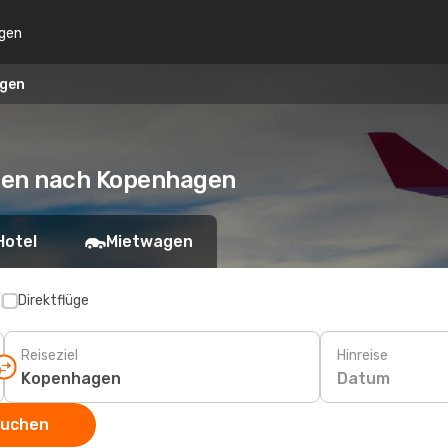
gen
agen
Wien nach Kopenhagen
Hotel
Mietwagen
p
Direktflüge
Reiseziel
Hinreise
Datum
suchen