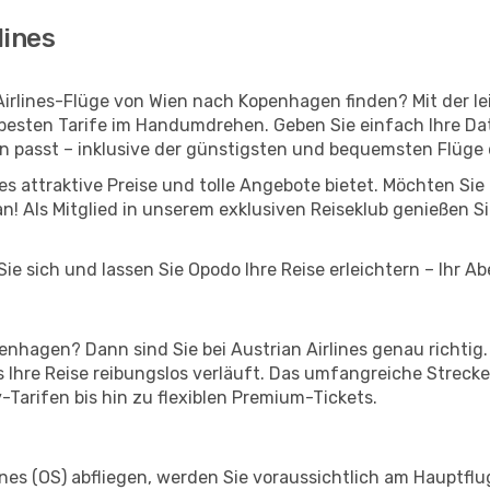
lines
 Airlines-Flüge von Wien nach Kopenhagen finden? Mit der
 besten Tarife im Handumdrehen. Geben Sie einfach Ihre Dat
n passt – inklusive der günstigsten und bequemsten Flüge
ines attraktive Preise und tolle Angebote bietet. Möchten S
 Als Mitglied in unserem exklusiven Reiseklub genießen Sie 
ie sich und lassen Sie Opodo Ihre Reise erleichtern – Ihr A
hagen? Dann sind Sie bei Austrian Airlines genau richtig. A
s Ihre Reise reibungslos verläuft. Das umfangreiche Streck
Tarifen bis hin zu flexiblen Premium-Tickets.
ines (OS) abfliegen, werden Sie voraussichtlich am Hauptflu