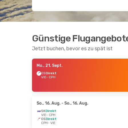
Günstige Flugangebot
Jetzt buchen, bevor es zu spät ist
Mo., 21. Sept.
OS
Direkt
VIE
- CPH
So., 16. Aug.
- So., 16. Aug.
SK
Direkt
VIE
- CPH
OS
Direkt
CPH
- VIE