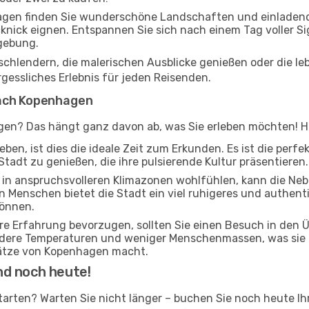
gen finden Sie wunderschöne Landschaften und einladende 
cknick eignen. Entspannen Sie sich nach einem Tag voller S
gebung.
 schlendern, die malerischen Ausblicke genießen oder die 
gessliches Erlebnis für jeden Reisenden.
nach Kopenhagen
gen? Das hängt ganz davon ab, was Sie erleben möchten! Hie
ben, ist dies die ideale Zeit zum Erkunden. Es ist die perf
Stadt zu genießen, die ihre pulsierende Kultur präsentieren.
ch in anspruchsvolleren Klimazonen wohlfühlen, kann die Ne
n Menschen bietet die Stadt ein viel ruhigeres und authentis
können.
ere Erfahrung bevorzugen, sollten Sie einen Besuch in den
ildere Temperaturen und weniger Menschenmassen, was sie 
ätze von Kopenhagen macht.
nd noch heute!
tarten? Warten Sie nicht länger – buchen Sie noch heute I