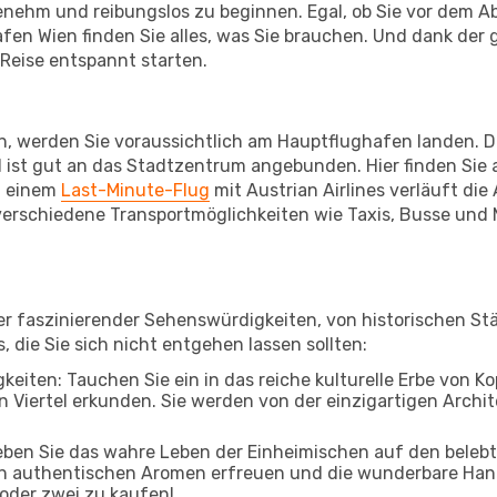
enehm und reibungslos zu beginnen. Egal, ob Sie vor dem A
n Wien finden Sie alles, was Sie brauchen. Und dank der 
 Reise entspannt starten.
werden Sie voraussichtlich am Hauptflughafen landen. Die
 ist gut an das Stadtzentrum angebunden. Hier finden Sie a
i einem
Last-Minute-Flug
mit Austrian Airlines verläuft die
verschiedene Transportmöglichkeiten wie Taxis, Busse und 
ler faszinierender Sehenswürdigkeiten, von historischen S
, die Sie sich nicht entgehen lassen sollten:
keiten: Tauchen Sie ein in das reiche kulturelle Erbe von K
Viertel erkunden. Sie werden von der einzigartigen Archite
leben Sie das wahre Leben der Einheimischen auf den beleb
 an authentischen Aromen erfreuen und die wunderbare Han
 oder zwei zu kaufen!