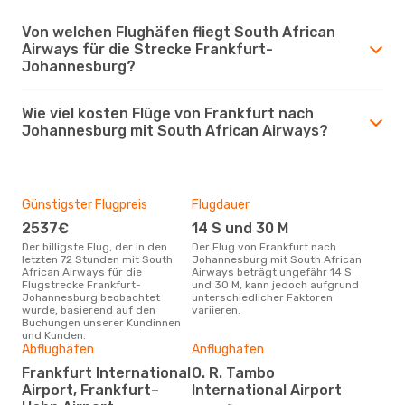
Von welchen Flughäfen fliegt South African
Airways für die Strecke Frankfurt-
Johannesburg?
Wie viel kosten Flüge von Frankfurt nach
Johannesburg mit South African Airways?
Günstigster Flugpreis
Flugdauer
2537€
14 S und 30 M
Der billigste Flug, der in den
Der Flug von Frankfurt nach
letzten 72 Stunden mit South
Johannesburg mit South African
African Airways für die
Airways beträgt ungefähr 14 S
Flugstrecke Frankfurt-
und 30 M, kann jedoch aufgrund
Johannesburg beobachtet
unterschiedlicher Faktoren
wurde, basierend auf den
variieren.
Buchungen unserer Kundinnen
und Kunden.
Abflughäfen
Anflughafen
Frankfurt International
O. R. Tambo
Airport, Frankfurt–
International Airport