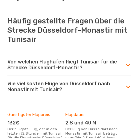
Häufig gestellte Fragen über die
Strecke Düsseldorf-Monastir mit
Tunisair
Von welchen Flughäfen fliegt Tunisair für die
Strecke Düsseldorf-Monastir?
Wie viel kosten Flüge von Düsseldorf nach
Monastir mit Tunisair?
Günstigster Flugpreis
Flugdauer
132€
2 S und 40 M
Der billigste Flug, der in den
Der Flug von Düsseldorf nach
letzten 72 Stunden mit Tunisair
Monastir mit Tunisair beträgt
für die Flugstrecke Düsseldorf-
ungefähr 2 S und 40 M, kann