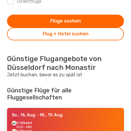
Direktflüge
Flüge suchen
Flug + Hotel suchen
Günstige Flugangebote von
Düsseldorf nach Monastir
Jetzt buchen, bevor es zu spät ist
Günstige Flüge für alle
Fluggesellschaften
So., 16. Aug.
- Mi., 19. Aug.
BJ
Direkt
DUS
- MIR
BJ
Direkt