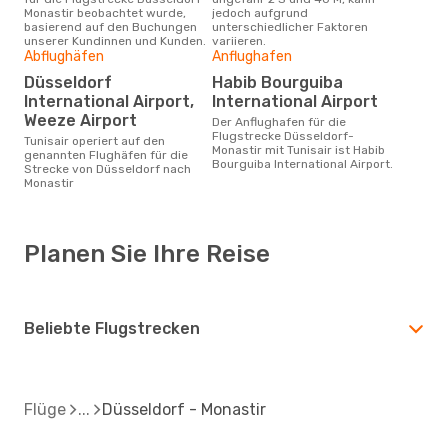
Monastir beobachtet wurde,
jedoch aufgrund
basierend auf den Buchungen
unterschiedlicher Faktoren
unserer Kundinnen und Kunden.
variieren.
Abflughäfen
Anflughafen
Düsseldorf
Habib Bourguiba
International Airport,
International Airport
Weeze Airport
Der Anflughafen für die
Flugstrecke Düsseldorf-
Tunisair operiert auf den
Monastir mit Tunisair ist Habib
genannten Flughäfen für die
Bourguiba International Airport.
Strecke von Düsseldorf nach
Monastir
Planen Sie Ihre Reise
Beliebte Flugstrecken
Flüge
Düsseldorf - Monastir