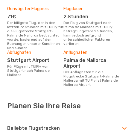
Günstigster Flugpreis
Flugdauer
71€
2 Stunden
Der billigste Flug, der in den
Der Flug von Stuttgart nach
letzten 72 Stunden mit TUIFly für
Palma de Mallorca mit TUIFly
die Flugstrecke Stuttgart-
beträgt ungefähr 2 Stunden,
Palma de Mallorca beobachtet
kann jedoch aufgrund
wurde, basierend auf den
unterschiedlicher Faktoren
Buchungen unserer Kundinnen
variieren.
und Kunden.
Abflughafen
Anflughafen
Stuttgart Airport
Palma de Mallorca
Airport
Für Flüge mit TUIFly von
Stuttgart nach Palma de
Der Anflughafen für die
Mallorca
Flugstrecke Stuttgart-Palma de
Mallorca mit TUIFly ist Palma de
Mallorca Airport.
Planen Sie Ihre Reise
Beliebte Flugstrecken