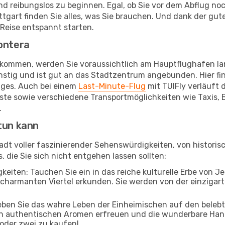
d reibungslos zu beginnen. Egal, ob Sie vor dem Abflug no
art finden Sie alles, was Sie brauchen. Und dank der gut
 Reise entspannt starten.
rontera
nkommen, werden Sie voraussichtlich am Hauptflughafen lan
stig und ist gut an das Stadtzentrum angebunden. Hier fin
ges. Auch bei einem
Last-Minute-Flug
mit TUIFly verläuft 
enste sowie verschiedene Transportmöglichkeiten wie Taxis,
.
tun kann
Stadt voller faszinierender Sehenswürdigkeiten, von histor
, die Sie sich nicht entgehen lassen sollten:
eiten: Tauchen Sie ein in das reiche kulturelle Erbe von Je
charmanten Viertel erkunden. Sie werden von der einzigarti
leben Sie das wahre Leben der Einheimischen auf den beleb
 an authentischen Aromen erfreuen und die wunderbare Han
 oder zwei zu kaufen!