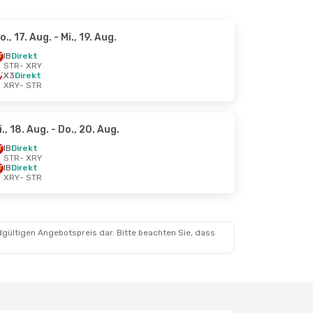
o., 17. Aug.
- Mi., 19. Aug.
IB
Direkt
STR
- XRY
X3
Direkt
XRY
- STR
i., 18. Aug.
- Do., 20. Aug.
IB
Direkt
STR
- XRY
IB
Direkt
XRY
- STR
dgültigen Angebotspreis dar. Bitte beachten Sie, dass