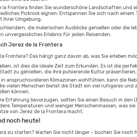
 la Frontera finden Sie wunderschöne Landschaften und ein
edliches Picknick eignen. Entspannen Sie sich nach einem 
it Ihrer Umgebung.
 schlendern, die malerischen Ausblicke genießen oder die 
ein unvergessliches Erlebnis für jeden Reisenden.
ch Jerez de la Frontera
 la Frontera? Das hängt ganz davon ab, was Sie erleben möch
ben, ist dies die ideale Zeit zum Erkunden. Es ist die perf
Stadt zu genießen, die ihre pulsierende Kultur präsentieren.
ch in anspruchsvolleren Klimazonen wohlfühlen, kann die Ne
die vielen Menschen bietet die Stadt ein viel ruhigeres und 
ießen können.
ere Erfahrung bevorzugen, sollten Sie einen Besuch in den
ildere Temperaturen und weniger Menschenmassen, was sie 
tze von Jerez de la Frontera macht.
nd noch heute!
ntera zu starten? Warten Sie nicht länger – buchen Sie noch