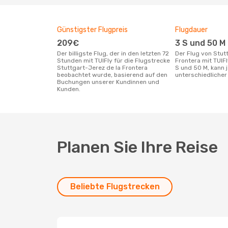
Günstigster Flugpreis
Flugdauer
209€
3 S und 50 M
Der billigste Flug, der in den letzten 72
Der Flug von Stuttgart nach Jerez de la
Stunden mit TUIFly für die Flugstrecke
Frontera mit TUIF
Stuttgart-Jerez de la Frontera
S und 50 M, kann
beobachtet wurde, basierend auf den
unterschiedlicher 
Buchungen unserer Kundinnen und
Kunden.
Planen Sie Ihre Reise
Beliebte Flugstrecken