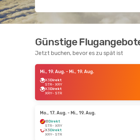
Günstige Flugangebote
Jetzt buchen, bevor es zu spät ist
Mi., 19. Aug.
- Mi., 19. Aug.
X3
Direkt
STR
- XRY
X3
Direkt
XRY
- STR
Mo., 17. Aug.
- Mi., 19. Aug.
IB
Direkt
STR
- XRY
X3
Direkt
XRY
- STR