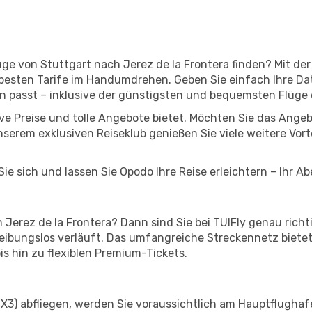
lüge von Stuttgart nach Jerez de la Frontera finden? Mit d
 besten Tarife im Handumdrehen. Geben Sie einfach Ihre Dat
n passt – inklusive der günstigsten und bequemsten Flüge
ktive Preise und tolle Angebote bietet. Möchten Sie das A
unserem exklusiven Reiseklub genießen Sie viele weitere Vort
ie sich und lassen Sie Opodo Ihre Reise erleichtern – Ihr A
Jerez de la Frontera? Dann sind Sie bei TUIFly genau richti
 reibungslos verläuft. Das umfangreiche Streckennetz biet
s hin zu flexiblen Premium-Tickets.
(X3) abfliegen, werden Sie voraussichtlich am Hauptflughafe