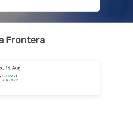
a Frontera
o., 16. Aug.
X3
Direkt
STR
- XRY