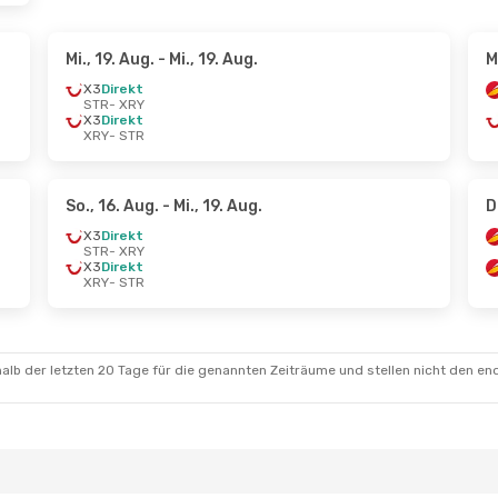
Mi., 19. Aug.
- Mi., 19. Aug.
M
X3
Direkt
STR
- XRY
X3
Direkt
XRY
- STR
So., 16. Aug.
- Mi., 19. Aug.
D
X3
Direkt
STR
- XRY
X3
Direkt
XRY
- STR
alb der letzten 20 Tage für die genannten Zeiträume und stellen nicht den en