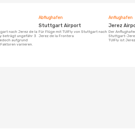
Abflughafen
Anflughafen
Stuttgart Airport
Jerez Airp
Für Flüge mit TUIFly von Stuttgart nach
Der Anflughafen für die Flugstrecke
ly beträgt ungefähr 3
Jerez de la Frontera
Stuttgart-Jere
 jedoch aufgrund
TUIFly ist Jerez
Faktoren variieren.