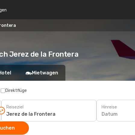
gen
Frontera
ch Jerez de la Frontera
Hotel
Mietwagen
p
Direktflüge
Reiseziel
Hinreise
Datum
suchen