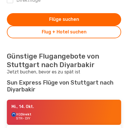
Direktflüge
Flüge suchen
Flug + Hotel suchen
Günstige Flugangebote von
Stuttgart nach Diyarbakir
Jetzt buchen, bevor es zu spät ist
Sun Express Flüge von Stuttgart nach
Diyarbakir
Mi., 14. Okt.
XQ
Direkt
STR
- DIY