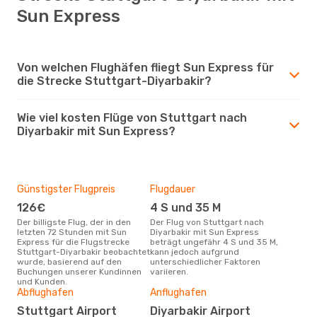
Sun Express
Von welchen Flughäfen fliegt Sun Express für
die Strecke Stuttgart-Diyarbakir?
Wie viel kosten Flüge von Stuttgart nach
Diyarbakir mit Sun Express?
Günstigster Flugpreis
Flugdauer
126€
4 S und 35 M
Der billigste Flug, der in den
Der Flug von Stuttgart nach
letzten 72 Stunden mit Sun
Diyarbakir mit Sun Express
Express für die Flugstrecke
beträgt ungefähr 4 S und 35 M,
Stuttgart-Diyarbakir beobachtet
kann jedoch aufgrund
wurde, basierend auf den
unterschiedlicher Faktoren
Buchungen unserer Kundinnen
variieren.
und Kunden.
Abflughafen
Anflughafen
Stuttgart Airport
Diyarbakir Airport