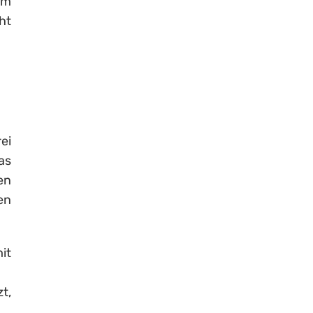
em
ht
ei
as
en
en
it
t,