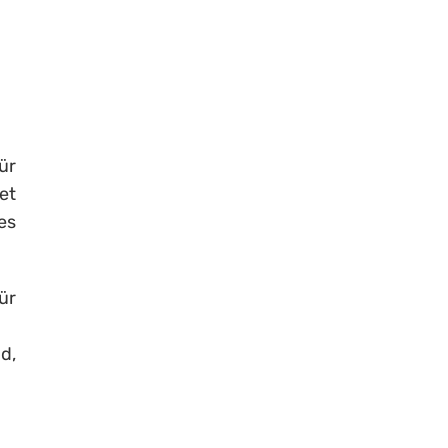
ür
et
es
ür
d,