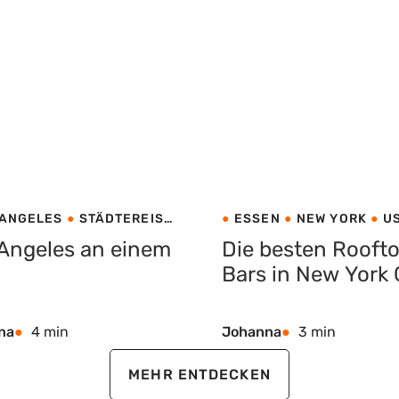
 ANGELES
STÄDTEREISE
ESSEN
NEW YORK
U
Angeles an einem
Die besten Rooft
Bars in New York 
na
4 min
Johanna
3 min
MEHR ENTDECKEN