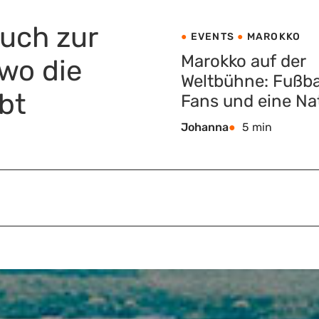
ruch zur
EVENTS
MAROKKO
Marokko auf der
 wo die
Weltbühne: Fußbal
bt
Fans und eine Na
im Wandel
Johanna
5 min