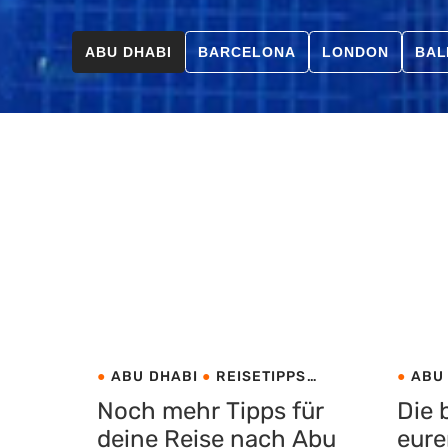
ABU DHABI
BARCELONA
LONDON
BAL
ABU DHABI
REISETIPPS
ABU
VEREINIGTE ARABISCHE
VER
Noch mehr Tipps für
Die 
EMIRATE
EMIRA
deine Reise nach Abu
eure