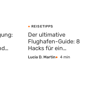
REISETIPPS
gung:
Der ultimative
Flughafen-Guide: 8
nd
Hacks für ein
entspanntes
Lucia D. Martin
4 min
Reiseerlebnis