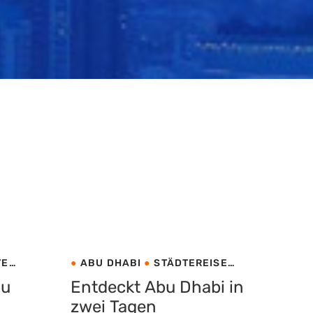
TE
ABU DHABI
STÄDTEREISE
VEREINIGTE ARABISCHE
bu
Entdeckt Abu Dhabi in
EMIRATE
zwei Tagen