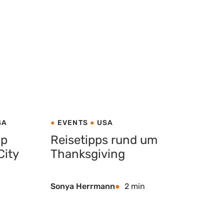
SA
EVENTS
USA
op
Reisetipps rund um
City
Thanksgiving
Sonya Herrmann
2 min