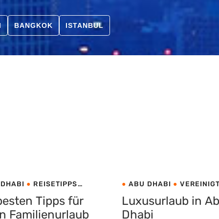
I
BANGKOK
ISTANBUL
 DHABI
REISETIPPS
ABU DHABI
VEREINIG
EINIGTE ARABISCHE
ARABISCHE EMIRATE
besten Tipps für
Luxusurlaub in A
TE
n Familienurlaub
Dhabi