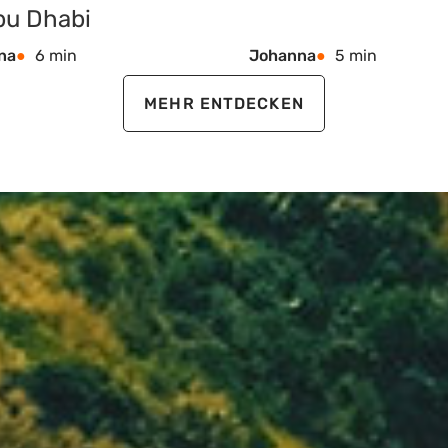
bu Dhabi
na
6 min
Johanna
5 min
MEHR ENTDECKEN