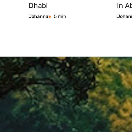
Dhabi
in A
Johanna
5 min
Johan