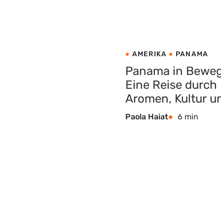
AMERIKA
PANAMA
Panama in Bewe
Eine Reise durch
Aromen, Kultur u
unberührte
Paola Haiat
6 min
Landschaften