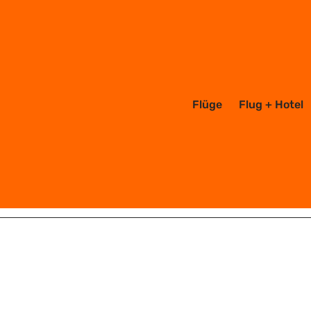
Flüge
Flug + Hotel
GÜNSTIG REISEN
ESSEN
NATUR
SOMMERZIELE
H