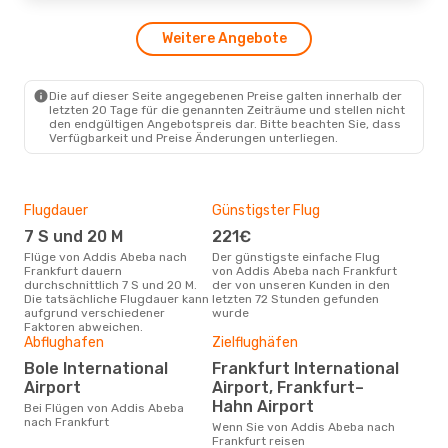
Fr., 25. Sept.
- Fr., 25. Sept.
Weitere Angebote
Egyptair
1 Zwischenstopp
ADD
- FRA
Etihad Airways
1 Zwischenstopp
FRA
- ADD
Die auf dieser Seite angegebenen Preise galten innerhalb der
letzten 20 Tage für die genannten Zeiträume und stellen nicht
den endgültigen Angebotspreis dar. Bitte beachten Sie, dass
Verfügbarkeit und Preise Änderungen unterliegen.
Flugdauer
Günstigster Flug
Hau
7 S und 20 M
221€
Jul
Flüge von Addis Abeba nach
Der günstigste einfache Flug
Laut Suchanfragen unserer
Frankfurt dauern
von Addis Abeba nach Frankfurt
Kund
durchschnittlich 7 S und 20 M.
der von unseren Kunden in den
Haup
Die tatsächliche Flugdauer kann
letzten 72 Stunden gefunden
Add
aufgrund verschiedener
wurde
Faktoren abweichen.
Dur
Abflughafen
Zielflughäfen
4
Bole International
Frankfurt International
Der durchschnittliche Preis für
Airport
Airport, Frankfurt–
Flü
Hahn Airport
Bei Flügen von Addis Abeba
Fran
nach Frankfurt
Prei
Wenn Sie von Addis Abeba nach
letz
Frankfurt reisen