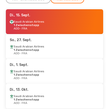
Do., 3. Sept.
Di., 15. Sept.
- Do., 10. Sept.
Saudi Arabian Airlines
Saudi Arabian Airlines
1 Zwischenstopp
1 Zwischenstopp
ADD
ADD
- FRA
- FRA
Saudi Arabian Airlines
1 Zwischenstopp
FRA
- ADD
So., 27. Sept.
Saudi Arabian Airlines
So., 20. Sept.
1 Zwischenstopp
- Fr., 25. Sept.
ADD
- FRA
Saudi Arabian Airlines
1 Zwischenstopp
ADD
- FRA
Di., 1. Sept.
Saudi Arabian Airlines
1 Zwischenstopp
Saudi Arabian Airlines
FRA
- ADD
1 Zwischenstopp
ADD
- FRA
Sa., 29. Aug.
- So., 30. Aug.
Di., 13. Okt.
Egyptair
1 Zwischenstopp
ADD
- FRA
Saudi Arabian Airlines
Egyptair
1 Zwischenstopp
1 Zwischenstopp
FRA
- ADD
ADD
- FRA