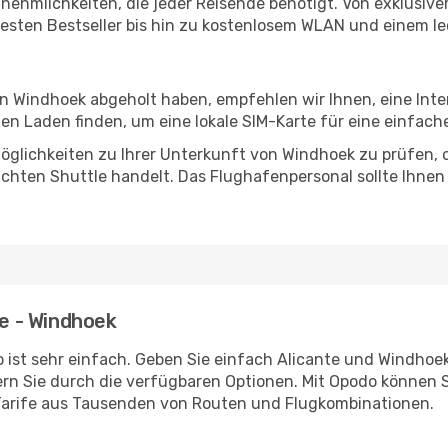
Annehmlichkeiten, die jeder Reisende benötigt. Von exklus
esten Bestseller bis hin zu kostenlosem WLAN und einem lec
 in Windhoek abgeholt haben, empfehlen wir Ihnen, eine Int
n Laden finden, um eine lokale SIM-Karte für eine einfache
öglichkeiten zu Ihrer Unterkunft von Windhoek zu prüfen, ob
uchten Shuttle handelt. Das Flughafenpersonal sollte Ihnen
te - Windhoek
 ist sehr einfach. Geben Sie einfach Alicante und Windhoek 
rn Sie durch die verfügbaren Optionen. Mit Opodo können S
Tarife aus Tausenden von Routen und Flugkombinationen.