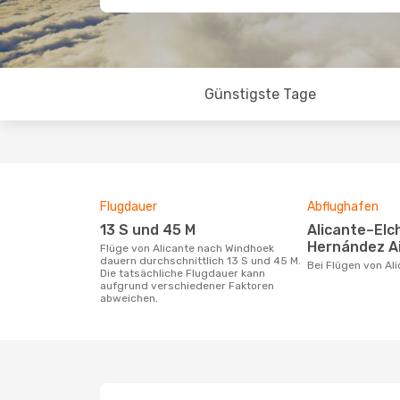
Günstigste Tage
Flugdauer
Abflughafen
13 S und 45 M
Alicante–Elche Miguel
Hernández A
Flüge von Alicante nach Windhoek
dauern durchschnittlich 13 S und 45 M.
Bei Flügen von A
Die tatsächliche Flugdauer kann
aufgrund verschiedener Faktoren
abweichen.