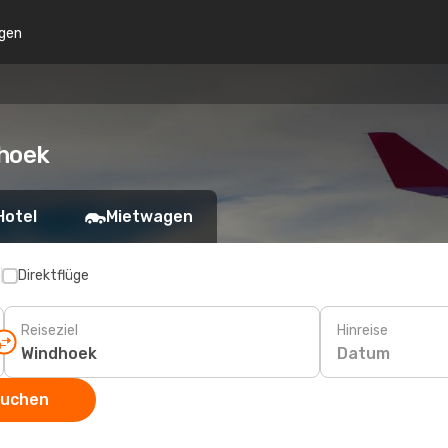
gen
dhoek
Hotel
Mietwagen
p
Direktflüge
Reiseziel
Hinreise
Datum
suchen