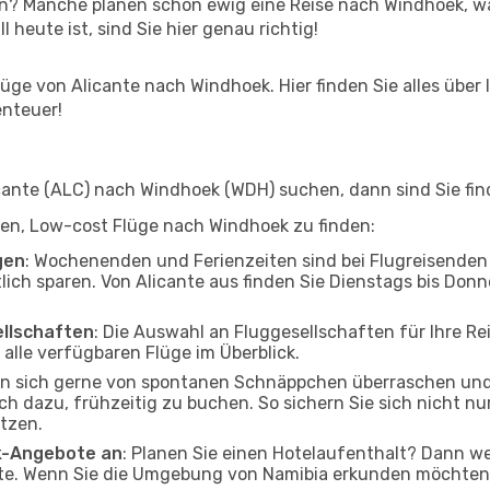
en? Manche planen schon ewig eine Reise nach Windhoek, w
l heute ist, sind Sie hier genau richtig!
ge von Alicante nach Windhoek. Hier finden Sie alles über I
enteuer!
ante (ALC) nach Windhoek (WDH) suchen, dann sind Sie find
elfen, Low-cost Flüge nach Windhoek zu finden:
gen
: Wochenenden und Ferienzeiten sind bei Flugreisenden b
lich sparen. Von Alicante aus finden Sie Dienstags bis Donn
ellschaften
: Die Auswahl an Fluggesellschaften für Ihre Re
alle verfügbaren Flüge im Überblick.
en sich gerne von spontanen Schnäppchen überraschen un
och dazu, frühzeitig zu buchen. So sichern Sie sich nicht n
tzen.
ak-Angebote an
: Planen Sie einen Hotelaufenthalt? Dann we
te. Wenn Sie die Umgebung von Namibia erkunden möchten, f