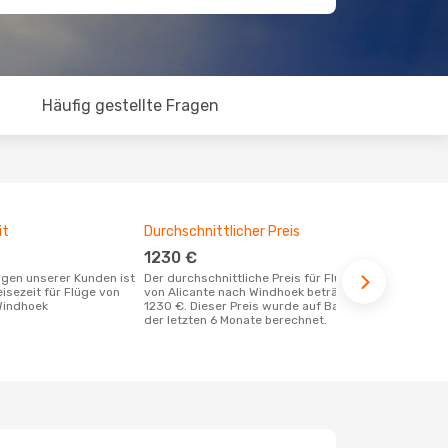
Häufig gestellte Fragen
it
Durchschnittlicher Preis
Günstigst
1230 €
Januar
Der durchschnittliche Preis für Flüge
Dezember ist die beste Zeit um
eisezeit für Flüge von
von Alicante nach Windhoek beträgt
günstige Flü
Windhoek
1230 €. Dieser Preis wurde auf Basis
Windhoek zu
der letzten 6 Monate berechnet.