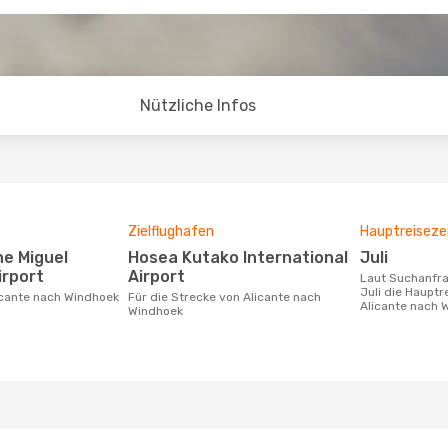
Nützliche Infos
Zielflughafen
Hauptreiseze
Hosea Kutako International
Juli
irport
Airport
Laut Suchanfragen unserer Kunden ist
Juli die Hauptr
licante nach Windhoek
Für die Strecke von Alicante nach
Alicante nach 
Windhoek