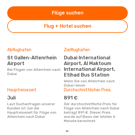
Flüge suchen
Flug + Hotel suchen
Abflughafen
Zielflughäfen
Gün
St Gallen-Altenrhein
Dubai International
Ma
Airport
Airport, Al Maktoum
April ist die beste Zeit um
güns
International Airport,
Bei Flügen von Altenrhein nach
nac
Dubai
Etihad Bus Station
Wenn Sie von Altenrhein nach
Dubai reisen
Hauptreisezeit
Durchschnittlicher Preis
Juli
891 €
Laut Suchanfragen unserer
Der durchschnittliche Preis für
Kunden ist Juli die
Flüge von Altenrhein nach Dubai
Hauptreisezeit für Flüge von
beträgt 891 €. Dieser Preis
Altenrhein nach Dubai
wurde auf Basis der letzten 6
Monate berechnet.