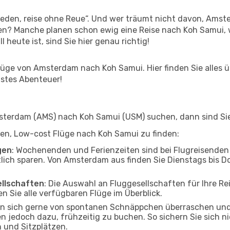
den, reise ohne Reue“. Und wer träumt nicht davon, Amste
en? Manche planen schon ewig eine Reise nach Koh Samui, 
l heute ist, sind Sie hier genau richtig!
üge von Amsterdam nach Koh Samui. Hier finden Sie alles übe
hstes Abenteuer!
erdam (AMS) nach Koh Samui (USM) suchen, dann sind Sie f
lfen, Low-cost Flüge nach Koh Samui zu finden:
gen
: Wochenenden und Ferienzeiten sind bei Flugreisenden b
tlich sparen. Von Amsterdam aus finden Sie Dienstags bis D
ellschaften
: Die Auswahl an Fluggesellschaften für Ihre R
n Sie alle verfügbaren Flüge im Überblick.
en sich gerne von spontanen Schnäppchen überraschen un
en jedoch dazu, frühzeitig zu buchen. So sichern Sie sich n
 und Sitzplätzen.