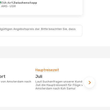
EVA Air
1 Zwischenstopp
AMS
- USM
dgültigen Angebotspreis dar. Bitte beachten Sie, dass
Hauptreisezeit
Durchschnit
ort
Juli
1272 €
Laut Suchanfragen unserer Kunden ist
Der durchschnittliche Preis für Flüge
Juli die Hauptreisezeit für Flüge von
von Amster
Amsterdam nach Koh Samui
beträgt 1272
Basis der le