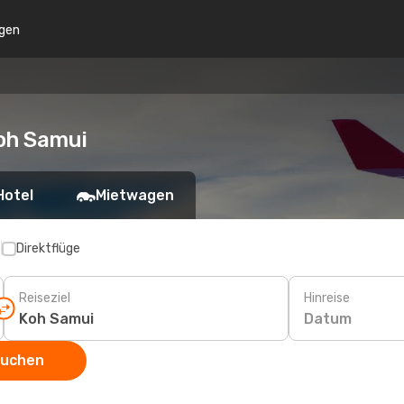
gen
oh Samui
Hotel
Mietwagen
p
Direktflüge
Reiseziel
Hinreise
Datum
suchen