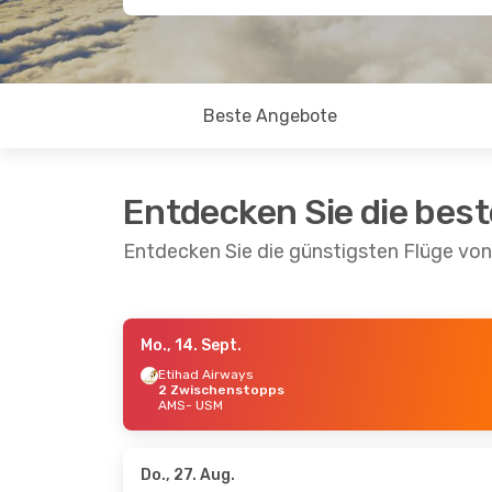
Beste Angebote
Entdecken Sie die bes
Entdecken Sie die günstigsten Flüge v
Mo., 14. Sept.
Mi., 28. Okt.
- So., 1. Nov.
Mi., 2. 
Etihad Airways
2 Zwischenstopps
Austrian Airlines
Etihad
AMS
- USM
2 Zwischenstopps
2 Zwi
AMS
- USM
AMS
-
Swiss International Air Lines
Etihad
2 Zwischenstopps
2 Zwi
USM
- AMS
USM
-
Do., 27. Aug.