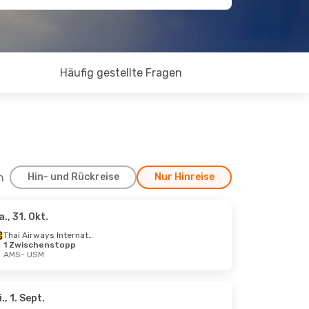
Häufig gestellte Fragen
h
Hin- und Rückreise
Nur Hinreise
a., 31. Okt.
., 8. Okt.
Thai Airways International
1 Zwischenstopp
AMS
- USM
ps
chenstopps
i., 1. Sept.