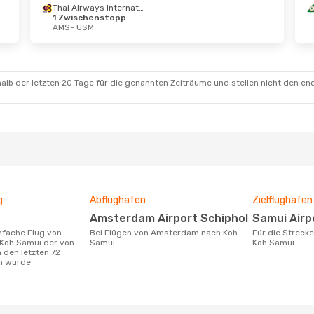
Thai Airways International
1 Zwischenstopp
AMS
- USM
 Aug.
- Di., 1. Sept.
an Airlines
schenstopps
 USM
an Airlines
alb der letzten 20 Tage für die genannten Zeiträume und stellen nicht den en
schenstopps
 AMS
g
Abflughafen
Zielflughafen
Amsterdam Airport Schiphol
Samui Airp
Bei Flügen von Amsterdam nach Koh
Für die Strecke von Amsterdam nach
Koh Samui der von
Samui
Koh Samui
 den letzten 72
n wurde