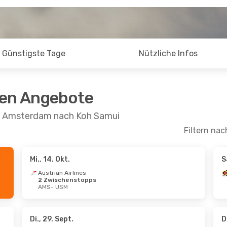
Günstigste Tage
Nützliche Infos
ten Angebote
on Amsterdam nach Koh Samui
Filtern nac
Mi., 14. Okt.
S
Sept.
- So., 13. Sept.
Mo., 28. Sept.
- Do
Austrian Airlines
2 Zwischenstopps
 Airways
Austrian Airlines
AMS
- USM
schenstopps
2 Zwischenstop
 USM
AMS
- USM
 Airways
Lufthansa
2 Zwis
schenstopps
USM
- AMS
 AMS
Di., 29. Sept.
D