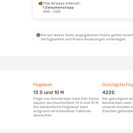
Thai Airways International
1 Zwischenstopp
AMS
- USM
Fr., 18. Sept.
- Fr., 25. Sept.
Fr., 21.
Austrian Airlines
Austri
2 Zwischenstopps
2 Zwi
AMS
- USM
AMS
-
Swiss International Air Lines
Austri
Die auf dieser Seite angegebenen Preise galten innerh
2 Zwischenstopps
2 Zwi
Verfügbarkeit und Preise Änderungen unterliegen.
USM
- AMS
USM
-
Flugdauer
Günstigster Flu
13 S und 10 M
422€
Flüge von Amsterdam nach Koh Samui
Der günstigste einfache Flug von
dauern durchschnittlich 13 S und 10 M.
Amsterdam nach 
Die tatsächliche Flugdauer kann
unseren Kunden in
aufgrund verschiedener Faktoren
Stunden gefunde
abweichen.