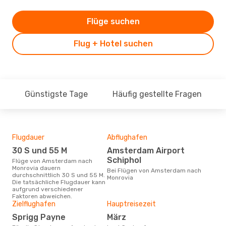
Flüge suchen
Flug + Hotel suchen
Günstigste Tage
Häufig gestellte Fragen
Flugdauer
Abflughafen
Dur
30 S und 55 M
Amsterdam Airport
14
Schiphol
Flüge von Amsterdam nach
Der durchschnittliche Preis für
Monrovia dauern
Flü
Bei Flügen von Amsterdam nach
durchschnittlich 30 S und 55 M.
Monr
Monrovia
Die tatsächliche Flugdauer kann
Prei
aufgrund verschiedener
letz
Faktoren abweichen.
Zielflughafen
Hauptreisezeit
Sprigg Payne
März