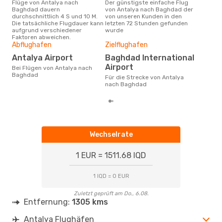
Flüge von Antalya nach
Der günstigste einfache Flug
Laut Suchanfragen unserer
Baghdad dauern
von Antalya nach Baghdad der
Kund
durchschnittlich 4 S und 10 M.
von unseren Kunden in den
Haup
Die tatsächliche Flugdauer kann
letzten 72 Stunden gefunden
Ant
aufgrund verschiedener
wurde
Faktoren abweichen.
Gün
Abflughafen
Zielflughafen
D
Antalya Airport
Baghdad International
November ist die beste Zeit um
Airport
Bei Flügen von Antalya nach
gün
Baghdad
Für die Strecke von Antalya
nac
nach Baghdad
Wechselrate
1 EUR = 1511.68 IQD
1 IQD = 0 EUR
Zuletzt geprüft am Do., 6.08.
Entfernung:
1305 kms
Antalya Flughäfen