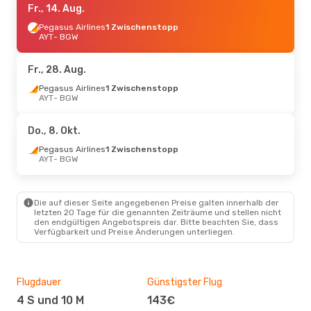
Fr., 14. Aug.
Pegasus Airlines
1 Zwischenstopp
AYT
- BGW
Fr., 28. Aug.
Pegasus Airlines
1 Zwischenstopp
AYT
- BGW
Do., 8. Okt.
Pegasus Airlines
1 Zwischenstopp
AYT
- BGW
Die auf dieser Seite angegebenen Preise galten innerhalb der
letzten 20 Tage für die genannten Zeiträume und stellen nicht
den endgültigen Angebotspreis dar. Bitte beachten Sie, dass
Verfügbarkeit und Preise Änderungen unterliegen.
Flugdauer
Günstigster Flug
Hau
4 S und 10 M
143€
Jul