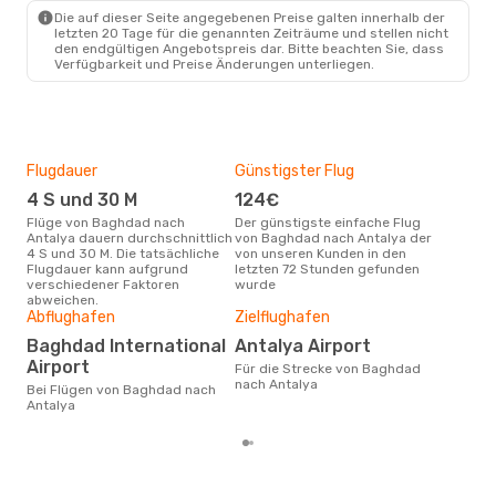
Die auf dieser Seite angegebenen Preise galten innerhalb der
letzten 20 Tage für die genannten Zeiträume und stellen nicht
den endgültigen Angebotspreis dar. Bitte beachten Sie, dass
Verfügbarkeit und Preise Änderungen unterliegen.
Flugdauer
Günstigster Flug
Hau
4 S und 30 M
124€
Jul
Flüge von Baghdad nach
Der günstigste einfache Flug
Laut Suchanfragen unserer
Antalya dauern durchschnittlich
von Baghdad nach Antalya der
Kund
4 S und 30 M. Die tatsächliche
von unseren Kunden in den
Haup
Flugdauer kann aufgrund
letzten 72 Stunden gefunden
Bag
verschiedener Faktoren
wurde
abweichen.
Gün
Abflughafen
Zielflughafen
S
Baghdad International
Antalya Airport
Januar ist die beste Zeit um
Airport
Für die Strecke von Baghdad
gün
nach Antalya
Bei Flügen von Baghdad nach
nac
Antalya